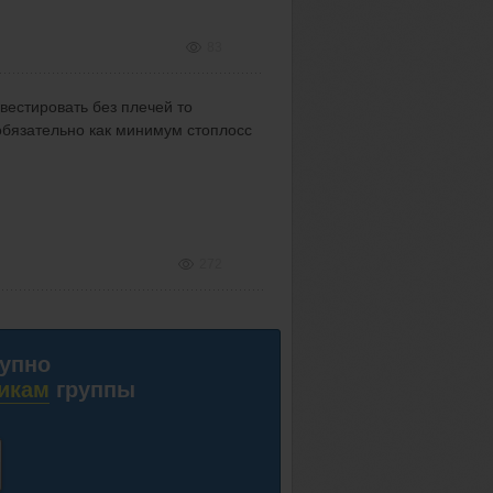
83
вестировать без плечей то
 обязательно как минимум стоплосс
272
тупно
икам
группы