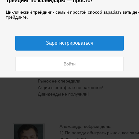
Трейдинг по календарю — просто!
Циклический трейдинг - самый простой способ зарабатывать ден
У вас график доходности и график рынка по итог
трейдинге.
понимаю если просто купить акции на этот перио
просадки мы приходим к одному и тому же резул
Кривая вашей доходности местами опережает ры
ровняется.
Зарегистрироваться
В долгосроке нет явного опережения рынка, ради
ксандр
ак
Тот же Лукойл некоторые инвесторы покупают ег
РТ
лет. По итогу цена выросла с 900₽ до 5000₽ плю
Войти
акцию.
С позиции инвестирования это намного выгоднее
Рынок не опередили!
Акции в портфеле не накопили!
Дивиденды не получили!
Александр, добрый день.
1) По поводу обыграть рынок, все зав