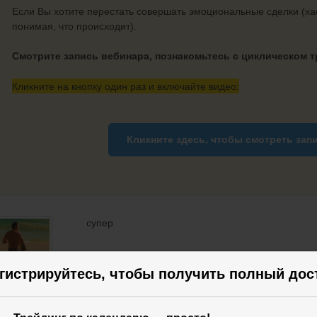
Если Вы хотите перестать совершать эмоциональные сделки (хао
понимая, что происходит).
Смотрите запись вебинара, познакомьтесь с циклическом 
Кликните на кнопку один раз и включайте видео:
Кликните здесь, чтобы смотреть
зап
супер
гистрируйтесь, чтобы получить полный дос
ксей
РТ