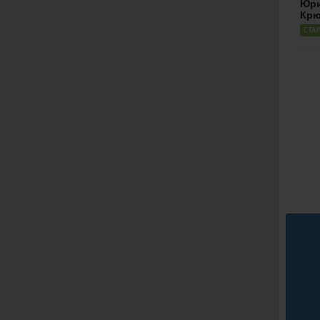
Юр
Крю
СТА