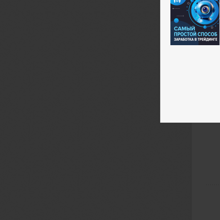
Але
Баб
СТА