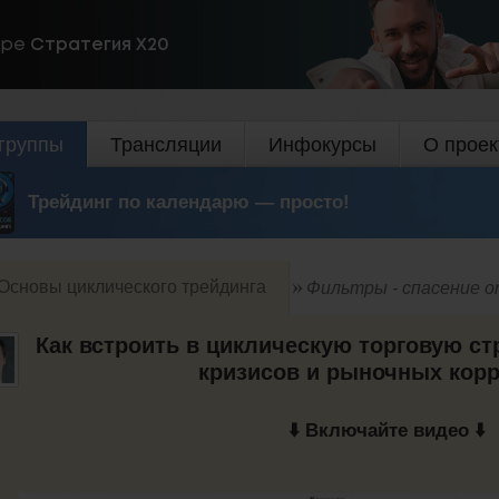
ире
Стратегия Х20
группы
Трансляции
Инфокурсы
О проек
Трейдинг по календарю — просто!
Основы циклического трейдинга
Фильтры - спасение о
Как встроить в циклическую торговую ст
кризисов и рыночных кор
⬇️ Включайте видео ⬇️