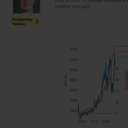
2008 по 2024, то разница очевидна и
глубоких просадок.
Владимир
Чамин