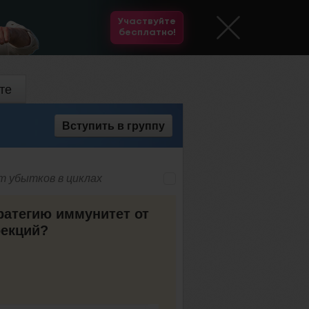
Участвуйте
бесплатно!
те
Вступить
в группу
т убытков в циклах
ратегию иммунитет от
рекций?