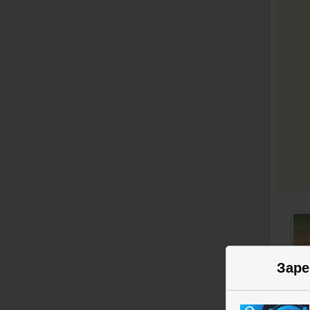
Заре
Але
СТА