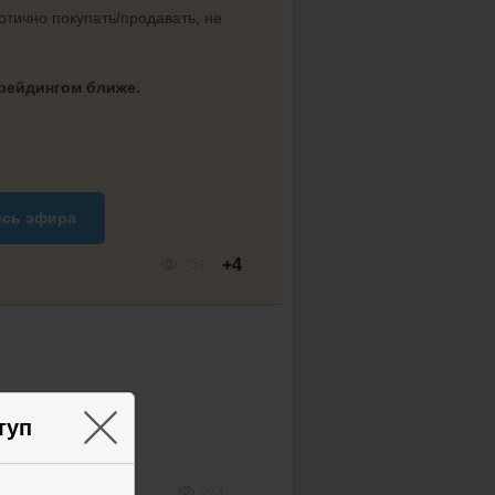
тично покупать/продавать, не
трейдингом ближе.
ись эфира
+4
754
×
туп
263