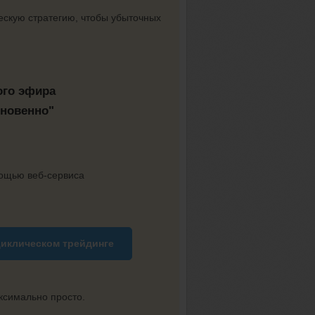
ческую стратегию, чтобы убыточных
ого эфира
гновенно"
мощью веб-сервиса
иклическом трейдинге
ксимально просто.