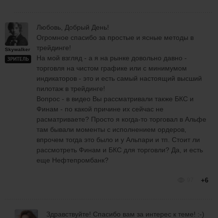
Любовь, Добрый День!
Огромное спасибо за простые и ясные методы в
трейдинге!
Skywalker
На мой взгляд - а я на рынке довольно давно -
ЗРИТЕЛЬ
торговля на чистом графике или с минимумом
индикаторов - это и есть самый настоящий высший
пилотаж в трейдинге!
Вопрос - в видео Вы рассматривали также БКС и
Финам - по какой причине их сейчас не
расматриваете? Просто я когда-то торговал в Альфе
там бывали моменты с исполнением ордеров,
впрочем тогда это было и у Альпари и тп. Стоит ли
рассмотреть Финам и БКС для торговли? Да, и есть
еще Нефтепромбанк?
97
+6
Здравствуйте! Спасибо вам за интерес к теме! :-)