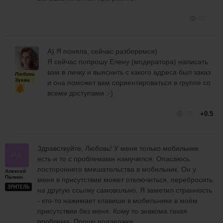
83
А) Я поняла, сейчас разберемся)
Я сейчас попрошу Елену (модератора) написать
вам в личку и выяснить с какого адреса был заказ
Любовь
Зуева
и она поможет вам сориентироваться в группе со
всеми доступами :-)
79
+0.5
Здравствуйте, Любовь! У меня только мобильник
есть и то с проблемами намучился. Опасаюсь
постороннего вмешательства в мобильник. Он у
Алексей
Палкин
меня в присутствии может отключиться, перебросить
ЗРИТЕЛЬ
на другую ссылку самовольно. Я заметил странность
- кто-то нажимает клавиши в мобильнике в моём
присутствии без меня. Кому то знакома такая
проблема. Прошу поддержки.