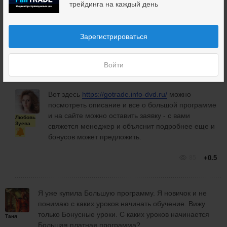
трейдинга на каждый день
Я не вижу большую программу. Из каких уроков она
состоит?
Зарегистрироваться
Таня
88
Войти
Вот здесь
https://gotrade.info-dvd.ru/
можно
посмотреть описание и все о большой программе
и на сайте можно оставить заявку - с вами
Любовь
Зуева
свяжется менеджер и объяснит подробнее еще и
бонусов может предложить.
85
+0.5
Я уже купила Большую программу. Я новичок и не
понимаю с каких уроков начинать обучение. Вижу
только Бонусные уроки. С каких уроков начинается
Таня
Большая платная программа?