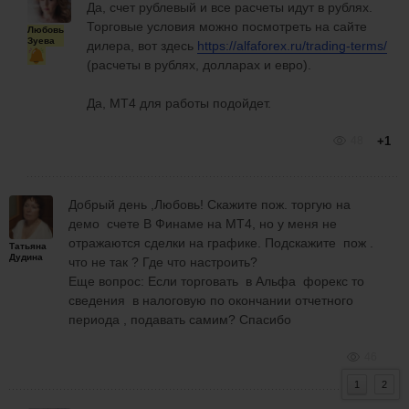
Да, счет рублевый и все расчеты идут в рублях.
Торговые условия можно посмотреть на сайте
Любовь
Зуева
дилера, вот здесь
https://alfaforex.ru/trading-terms/
(расчеты в рублях, долларах и евро).
Да, МТ4 для работы подойдет.
48
+1
Добрый день ,Любовь! Скажите пож. торгую на
демо счете В Финаме на МТ4, но у меня не
отражаются сделки на графике. Подскажите пож .
Татьяна
Дудина
что не так ? Где что настроить?
Еще вопрос: Если торговать в Альфа форекс то
сведения в налоговую по окончании отчетного
периода , подавать самим? Спасибо
46
1
2