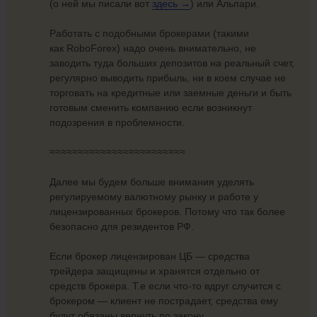
(о ней мы писали вот
здесь →
) или Альпари.
Работать с подобными брокерами (такими
как RoboForex) надо очень внимательно, не
заводить туда больших депозитов на реальный счет,
регулярно выводить прибыль, ни в коем случае не
торговать на кредитные или заемные деньги и быть
готовым сменить компанию если возникнут
подозрения в проблемности.
≈≈≈≈≈≈≈≈≈≈≈≈≈≈≈≈≈≈≈≈≈≈≈≈
Далее мы будем больше внимания уделять
регулируемому валютному рынку и работе у
лицензированных брокеров. Потому что так более
безопасно для резидентов РФ.
Если брокер лицензирован ЦБ — средства
трейдера защищены и хранятся отдельно от
средств брокера. Т.е если что-то вдруг случится с
брокером — клиент не пострадает, средства ему
будут обязаны вернуть по закону.