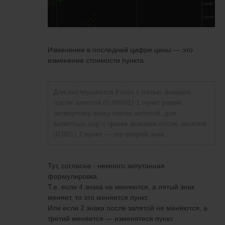
Изменение в последней цифре цены — это
изменение стоимости пункта.
Для инструментов Forex с пятью знаками
после запятой (0,00001) 1 пункт равен
четвертому знаку после запятой, для
валютных пар с тремя знаками после запятой
(0,001) 1 пункт — это второй знак.
Тут, согласна - немного запутанная
формулировка.
Т.е. если 4 знака не меняются, а пятый знак
меняет, то это меняется пункт.
Или если 2 знака после запятой не меняются, а
третий меняется — изменятеся пункт.