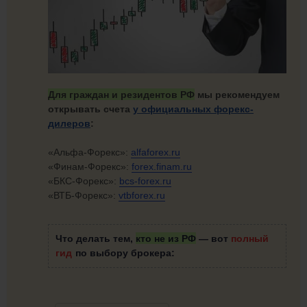
Для граждан и резидентов РФ
мы рекомендуем
открывать счета
у официальных форекс-
дилеров
:
«Альфа-Форекс»:
alfaforex.ru
«Финам-Форекс»:
forex.finam.ru
«БКС-Форекс»:
bcs-forex.ru
«ВТБ-Форекс»:
vtbforex.ru
Что делать тем,
кто не из РФ
—
вот
полный
гид
по выбору брокера: