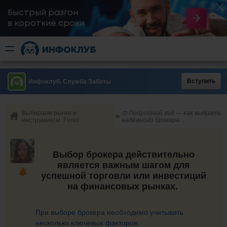
Быстрый разгон
​в короткие сроки
Вступить
Инфоклуб. Служба Заботы
Выбираем рынки и
⚖️ Подробный гид — как выбрать
инструменты. Forex.
надёжного брокера.
Выбор брокера действительно
является важным шагом для
успешной торговли или инвестиций
на финансовых рынках.
При выборе брокера необходимо учитывать
несколько ключевых факторов: