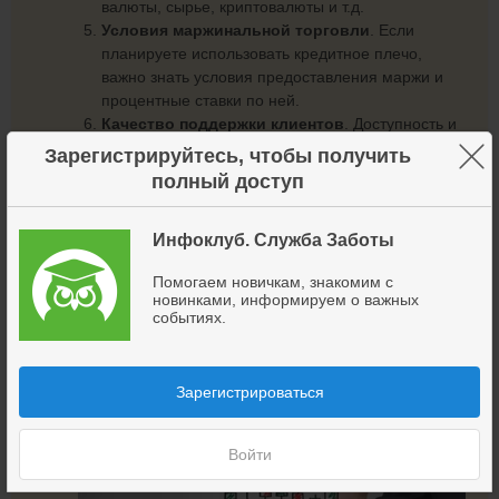
валюты, сырье, криптовалюты и т.д.
Условия маржинальной торговли
. Если
планируете использовать кредитное плечо,
важно знать условия предоставления маржи и
процентные ставки по ней.
Качество поддержки клиентов
. Доступность и
скорость реагирования службы поддержки могут
×
Зарегистрируйтесь, чтобы получить
оказаться критическими в случае возникновения
полный доступ
технических или финансовых проблем.
Репутация брокера
. Почитайте отзывы
Инфоклуб. Служба Заботы
клиентов, изучите историю компании, узнайте,
были ли у нее серьезные финансовые или
Помогаем новичкам, знакомим с
юридические проблемы.
новинками, информируем о важных
событиях.
Выбор брокера должен основываться на ваших
целях, стратегии и уровне опыта.
Зарегистрироваться
Войти