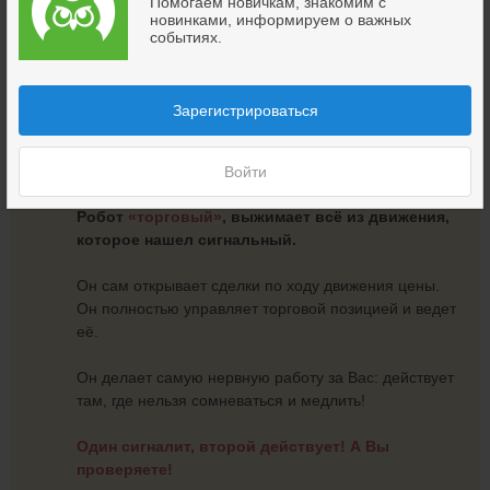
Помогаем новичкам, знакомим с
сделку, наиболее спокойные и уверенные.
новинками, информируем о важных
событиях.
Там, где наиболее вероятно сильное движение
цены.
Зарегистрироваться
Этот робот выполняет первый этап и позволяет
торговать наиболее спокойно, что очень важно на
начальном этапе.
Войти
Робот
«торговый»
,
выжимает всё из движения,
которое нашел сигнальный.
Он сам открывает сделки по ходу движения цены.
Он полностью управляет торговой позицией и ведет
её.
Он делает самую нервную работу за Вас: действует
там, где нельзя сомневаться и медлить!
Один сигналит, второй действует! А Вы
проверяете!