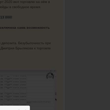
рт 2020 вел торговлю на нём в
рейды в свободное время.
13 000!
сключена сама возможность
 депозита. Безубыточность при
 Дмитрия Брылякова к торговле