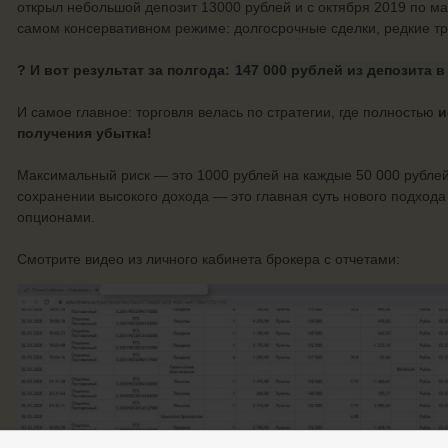
открыл небольшой депозит 13000 рублей и с октября 2019 по ма
самом консервативном режиме: долгосрочные сделки, редкие т
? И вот результат за полгода:
147 000 рублей из депозита в 
И самое главное: торговля велась по стратегии, где полностью
и
получения убытка!
Максимальный риск — это 1000 рублей на каждые 50 000 рублей
сохранении высокого дохода — это главная суть нового подхода
опционами.
Смотрите видео из личного кабинета брокера с отчетами: