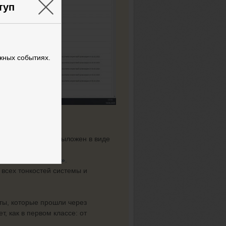
×
туп
жных событиях.
тегии автора уже выложен в виде
 торгуя «на бумаге».
 всех тонкостей системы и
ты, которые прошли через
т, как в первом классе: от