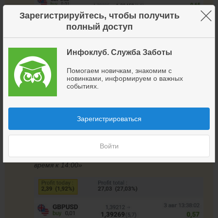
×
Зарегистрируйтесь, чтобы получить
полный доступ
Инфоклуб. Служба Заботы
«Приятно удивлен.
+4,3% за 2 рабочих дня
»
Помогаем новичкам, знакомим с
новинками, информируем о важных
событиях.
Зарегистрироваться
Войти
+1,92%
«Я был жадным сегодня. Больше не вхожу,
время к 14:00»