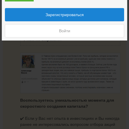
человека, который пришел в инвестиции с
нуля.
Зарегистрироваться
Также он свой инвестиционный
портфель
открыто показывает своим
Войти
ученикам, поэтому
инвестировать новичкам
с ним не страшно.
Воспользуетесь уникальностью момента для
скоростного создания капитала?
✔️ Если у Вас нет опыта в инвестициях и Вы никогда
ранее не интересовались вопросом отбора акций