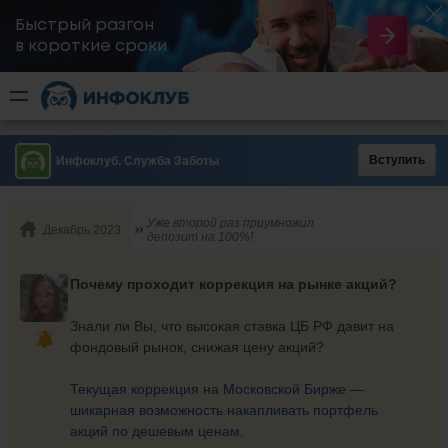
Быстрый разгон
​в короткие сроки
Вступить
Инфоклуб. Служба Заботы
Уже второй раз приумножил
Декабрь 2023
депозит на 100%!
Почему проходит коррекция на рынке акций?
Знали ли Вы, что высокая ставка ЦБ РФ давит на
фондовый рынок, снижая цену акций?
Текущая коррекция на Московской Бирже —
шикарная возможность накапливать портфель
акций по дешевым ценам.