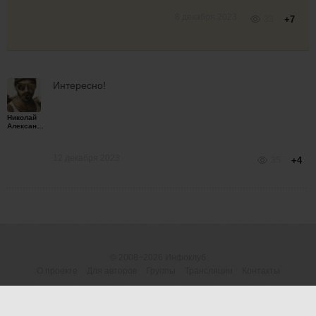
8 декабря 2023
33
+7
Интересно!
Николай
Александрович
12 декабря 2023
35
+4
© 2008−2026
Инфоклуб
О проекте
Для авторов
Группы
Трансляции
Контакты
ОГРНИП 316183200118945
Договор-оферта
|
Пользовательское
(ИП Шумилова М.В.)
соглашение
|
Предупреждение о рисках
Россия, 426077 Ижевск, а/я
Политика конфиденциальности (обработка