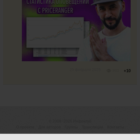
25 февраля 2025
963
+10
© 2008−2026
Инфоклуб
О проекте
Для авторов
Группы
Трансляции
Контакты
ОГРНИП 316183200118945
Договор-оферта
|
Пользовательское