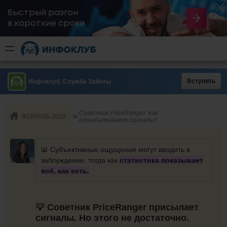
Быстрый разгон
​в короткие сроки
Вступить
Инфоклуб. Служба Заботы
Советник PriceRanger: как
ФЕВРАЛЬ 2025
отрабатывают сигналы?
📊 Субъективные ощущения могут вводить в
заблуждение, тогда как
статистика показывает
всё, как есть.
💡 Советник PriceRanger присылает
сигналы. Но этого не достаточно.