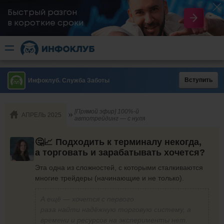
Быстрый разгон
​в короткие сроки
Вступить
Инфоклуб. Служба Заботы
[Прямой эфир] 100%-й
АПРЕЛЬ 2025
автотрейдинг — с нуля
🤔📈 Подходить к терминалу некогда,
а торговать и зарабатывать хочется?
Эта одна из сложностей, с которыми сталкиваются
многие трейдеры (начинающие и не только).
А ещё — хочется с первого
раза
найти надёжную торговую систему, а
времени и ресурсов на эксперименты нет.