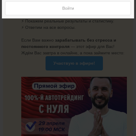
испытать вручную.
⚡ Разберём на практике, как пользоваться роботом
Войти
от А до Я.
⚡ Покажем реальные результаты и статистику.
⚡ Ответим на все вопросы.
Если Вам важно
зарабатывать без стресса и
постоянного контроля
— этот эфир для Вас!
Ждём Вас завтра в онлайне, а пока займите место:
Участвую
в эфире!