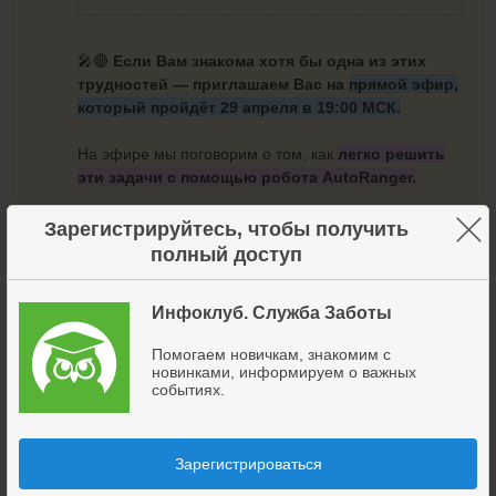
🎤🔴
Если Вам знакома хотя бы одна из этих
трудностей — приглашаем Вас на
прямой эфир,
который пройдёт 29 апреля в 19:00 МСК.
На эфире мы поговорим о том, как
легко решить
эти задачи с помощью робота AutoRanger.
×
Зарегистрируйтесь, чтобы получить
💡
Робот AutoRanger основан на безотказно
полный доступ
работающей фундаментальной
особенности рынка FOREX, и
Инфоклуб. Служба Заботы
эффективность его
стратегии подтверждена 10-летним
Помогаем новичкам, знакомим с
тестированием.
новинками, информируем о важных
событиях.
Что будет на
эфире
:
Зарегистрироваться
⚡ Раскроем алгоритм робота, который Вы сможете