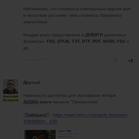
Напоминаю, что стоимость электронных версий книг
в несколько раз ниже, чем стоимость бумажного
экземпляра.
Каждая книга представлена в
ДЕВЯТИ
различных
форматах:
FB2, EPUB, TXT, RTF, PDF, MOBI, FB2
и
др.
14 января 2022
21
+2
Друзья!
Наконец-то доступны для скачивания четыре
Анатолий
Белоусов
АУДИО
-книги
проекта "Омикроника":
"Лабиринт"
-
https://www.litres.ru/anatoliy-belousov-
31608060/l...126/