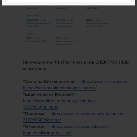
Наконец-то на "
ЛитРес
" появились
ЭЛЕКТРОННЫЕ
версии книг:
"Соло на Витгенштейне"
-
https://www.litres.ru/ivan-
hlupov/solo-na-vitgenshteyne-sbornik/
"Евангелие от Морфея"
-
https://www.litres.ru/anatoliy-belousov-
31608060/e...eya/
"Плерома"
-
https://www.litres.ru/anatoliy-belousov-
31608060/pleroma/
"Омикрон" -
https://www.litres.ru/aleksandr-
tages/omikron-prak...-so/