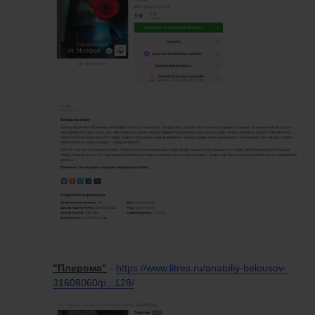
"Плерома"
-
https://www.litres.ru/anatoliy-belousov-
31608060/p...128/