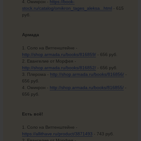
4. Омикрон -
https://book-
stock.ru/catalog/omikron_tages_aleksa...html
- 615
руб.
Армада
1. Соло на Витгенштейне -
http://shop.armada.ru/books/816859/
- 656 руб.
2. Евангелие от Морфея -
http://shop.armada.ru/books/816852/
- 656 руб.
3. Плерома -
http://shop.armada.ru/books/816856/
-
656 руб.
4. Омикрон -
http://shop.armada.ru/books/816855/
-
656 руб.
Есть всё!
1. Соло на Витгенштейне -
https://allithave.ru/product/3871493
- 743 руб.
2. Евангелие от Морфея -