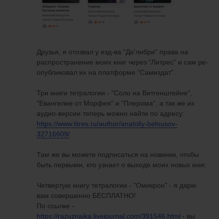
Друзья, я отозвал у изд-ва "Де'либри" права на
распространение моих книг через "Литрес" и сам ре-
опубликовал их на платформе "Самиздат".
Три книги тетралогии - "Соло на Витгенштейне",
"Евангелие от Морфея" и "Плерома", а так же их
аудио-версии теперь можно найти по адресу:
https://www.litres.ru/author/anatoliy-belousov-
32716609/
Там же вы можете подписаться на новинки, чтобы
быть первыми, кто узнает о выходе моих новых книг.
Четвертую книгу тетралогии - "Омикрон" - я дарю
вам совершенно БЕСПЛАТНО!
По ссылке -
https://razuznaika.livejournal.com/391546.html
- вы