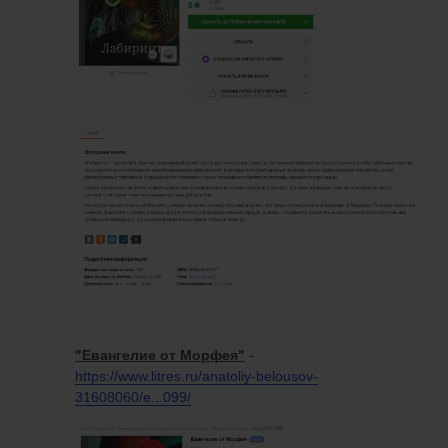
"Евангелие от Морфея"
-
https://www.litres.ru/anatoliy-belousov-
31608060/e...099/