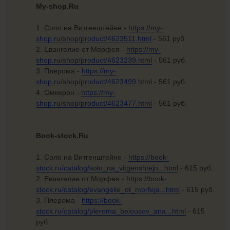
My-shop.Ru
1. Соло на Витгенштейне -
https://my-
shop.ru/shop/product/4623511.html
- 561 руб.
2. Евангелие от Морфея -
https://my-
shop.ru/shop/product/4623239.html
- 561 руб.
3. Плерома -
https://my-
shop.ru/shop/product/4623499.html
- 561 руб.
4. Омикрон -
https://my-
shop.ru/shop/product/4623477.html
- 561 руб.
Book-stock.Ru
1. Соло на Витгенштейне -
https://book-
stock.ru/catalog/solo_na_vitgenshtejn...html
- 615 руб.
2. Евангелие от Морфея -
https://book-
stock.ru/catalog/evangelie_ot_morfeja...html
- 615 руб.
3. Плерома -
https://book-
stock.ru/catalog/pleroma_belousov_ana...html
- 615
руб.