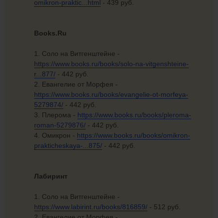
omikron-praktic...html
- 439 руб.
Books.Ru
1. Соло на Витгенштейне -
https://www.books.ru/books/solo-na-vitgenshteine-
r...877/
- 442 руб.
2. Евангелие от Морфея -
https://www.books.ru/books/evangelie-ot-morfeya-
5279874/
- 442 руб.
3. Плерома -
https://www.books.ru/books/pleroma-
roman-5279876/
- 442 руб.
4. Омикрон -
https://www.books.ru/books/omikron-
prakticheskaya-...875/
- 442 руб.
Лабиринт
1. Соло на Витгенштейне -
https://www.labirint.ru/books/816859/
- 512 руб.
2. Евангелие от Морфея -