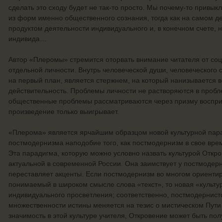
сделать это сходу будет не так-то просто. Мы почему-то привыкл
из форм именно общественного сознания, тогда как на самом д
продуктом деятельности индивидуального и, в конечном счете, н
индивида…
Автор «Плеромы» стремится оторвать внимание читателя от соц
отдельной личности. Внутрь человеческой души, человеческого 
на первый план, является стержнем, на который нанизывается 
действительность. Проблемы личности не растворяются в пробл
общественные проблемы рассматриваются через призму восприя
произведение только выигрывает.
«Плерома» является ярчайшим образцом новой культурной пар
постмодернизма наподобие того, как постмодернизм в свое вре
Эта парадигма, которую можно условно назвать культурой Откро
актуальной в современной России. Она заимствует у постмодер
переставляет акценты. Если постмодернизм во многом ориенти
понимаемый в широком смысле слова «текст», то новая «культу
индивидуального просветления; соответственно, постмодернист
множественности истины меняется на тезис о мистическом Пути
значимость в этой культуре учителя, Откровение может быть по