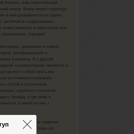
ий боевик» или «мистический
нкий юмор. Книга имеет структуру
ия в ней развиваются на грани
о, заглянув в «содержание»,
у повествования и перечитать все
, правильном, порядке!
ментарии», даваемые в самом
нтарии, раскрывающие и
емые в романе. А с другой
следний «комментарий» является и
дставляют собой смесь как
ных источников (словарей,
х» статей и источников,
ловаря» сербского писателя
десь правда, а где миф и
ьности, а какой из них –
×
орые выполняют некое задание
туп
я на самые разные темы (от