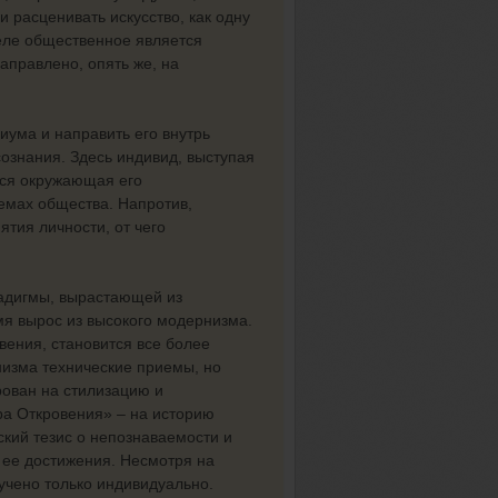
и расценивать искусство, как одну
еле общественное является
аправлено, опять же, на
иума и направить его внутрь
сознания. Здесь индивид, выступая
вся окружающая его
емах общества. Напротив,
тия личности, от чего
адигмы, вырастающей из
мя вырос из высокого модернизма.
вения, становится все более
низма технические приемы, но
рован на стилизацию и
ра Откровения» – на историю
ский тезис о непознаваемости и
 ее достижения. Несмотря на
лучено только индивидуально.