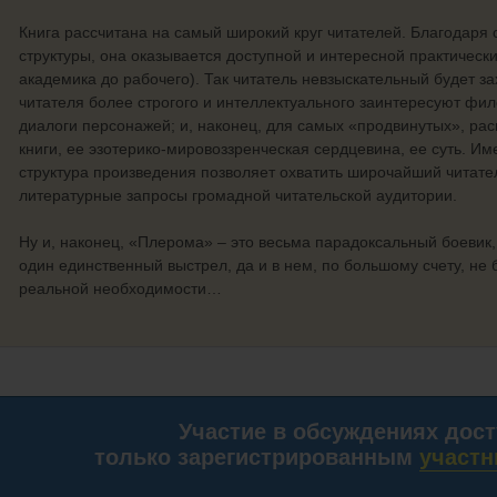
Книга рассчитана на самый широкий круг читателей. Благодаря
структуры, она оказывается доступной и интересной практическ
академика до рабочего). Так читатель невзыскательный будет 
читателя более строгого и интеллектуального заинтересуют фи
диалоги персонажей; и, наконец, для самых «продвинутых», ра
книги, ее эзотерико-мировоззренческая сердцевина, ее суть. И
структура произведения позволяет охватить широчайший читател
литературные запросы громадной читательской аудитории.
Ну и, наконец, «Плерома» – это весьма парадоксальный боевик, 
один единственный выстрел, да и в нем, по большому счету, не
реальной необходимости…
Участие в обсуждениях дос
только зарегистрированным
участн