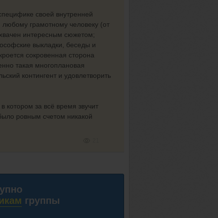
 специфике своей внутренней
и любому грамотному человеку (от
захвачен интересным сюжетом;
лософские выкладки, беседы и
скроется сокровенная сторона
менно такая многоплановая
ьский контингент и удовлетворить
в котором за всё время звучит
 было ровным счетом никакой
21
тупно
икам
группы