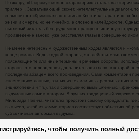
По жанру, «Плерому» можно охарактеризовать как «эзотерическ
триллер». Захватывающий сюжет, интеллектуальные диалоги, то
знаменитого «Криминального чтива» Квентина Тарантино, событ
жизни и смерти, но не линейно, а словно в калейдоскопе. Однак
пытливый читатель без труда может раскрыть истинную структур
произведение заново, уже расставляя главы в совершенно ином
Не менее интересным художественным ходом являются и «ком
конце романа. Ведь с одной стороны, это действительно комме
поясняющие те или иные термины и речевые обороты, использу
стороны, это полноценная дополнительная глава, в которой по
последним абзацем всего произведения. Сами комментарии пре
«настоящих» данных, взятых из тех или иных реальных письмен
энциклопедий и т.п.), так и совершенно вымышленных, «фейковы
выдуманных самим автором. В лучших традициях «Хазарского с
Милорада Павича, читателю предстоит самому определить, где з
вымысел, какой из комментариев соответствует объективной реал
субъективная авторская выдумка.
В центре повествования оказываются два бандита из 90-х, кот
гистрируйтесь, чтобы получить полный дос
своего босса, непрестанно при этом философствуя и дискутиру