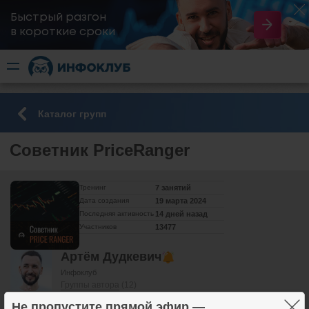
Быстрый разгон
​в короткие сроки
Каталог групп
Советник PriceRanger
Тренинг
7 занятий
Дата создания
19 марта 2024
Последняя активность
14 дней назад
Участников
13477
Артём Дудкевич
Инфоклуб
Группы автора
(12)
Не пропустите прямой эфир —