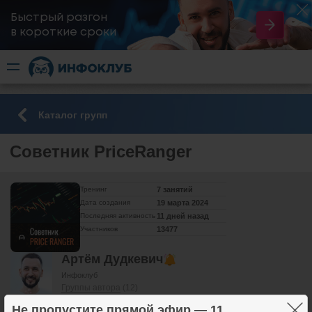
Быстрый разгон
​в короткие сроки
Каталог групп
Советник PriceRanger
Тренинг
7 занятий
Дата создания
19 марта 2024
Последняя активность
11 дней назад
Участников
13477
Артём Дудкевич
Инфоклуб
Группы автора
(12)
Не пропустите прямой эфир — 11