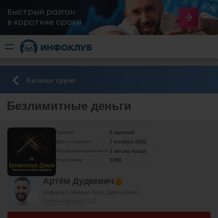
Быстрый разгон
​в короткие сроки
Каталог групп
Безлимитные деньги
Тренинг
6 занятий
Дата создания
7 ноября 2022
Последняя активность
1 месяц назад
Участников
3789
Артём Дудкевич
Инфоклуб
Михаил Зуев
Дарья Иванова
Елена Холодных
Елена Мел
Группы автора
(12)