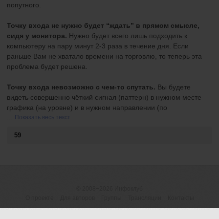
попутного.
Точку входа не нужно будет “ждать” в прямом смысле,
сидя у монитора.
Нужно будет всего лишь подходить к
компьютеру на пару минут 2-3 раза в течение дня. Если
раньше Вам не хватало времени на торговлю, то теперь эта
проблема будет решена.
Точку входа невозможно с чем-то спутать.
Вы будете
видеть совершенно чёткий сигнал (паттерн) в нужном месте
графика (на уровне) и в нужном направлении (по
...
Показать весь текст
59
© 2008−2026
Инфоклуб
О проекте
Для авторов
Группы
Трансляции
Контакты
ОГРНИП 316183200118945
Договор-оферта
|
Пользовательское