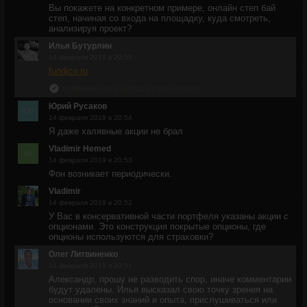
Вы покажете на конкретном примере, онлайн степ бай
степ, начиная со входа на площадку, куда смотреть,
анализируя проект?
Илья Бутурлин
14 февраля 2019 в 20:55
fundico.ru
комментарий автора трансляции
Юрий Русаков
14 февраля 2019 в 20:54
Я даже халявные акции не брал
Vladimir Hemed
14 февраля 2019 в 20:53
Фон возникает периодически.
Vladimir
14 февраля 2019 в 20:52
У Вас в консервативной части портфеля указаны акции с
опционами. Это конструкция покрытые опционы, где
опционы используются для страховки?
Олег Литвиненко
14 февраля 2019 в 20:51
Александр, прошу не разводить спор, иначе комментарии
будут удалены. Илья высказал свою точку зрения на
основании своих знаний и опыта, прислушиваться или