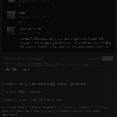
12 февраля 2019 в 22:00
+
Ivan
12 февраля 2019 в 21:23
+
Юрий Антонов
12 февраля 2019 в 20:10
опытный образец струнного транспорта в г. Озеры МО
говорят что хорошо себя показал. Но возбудилось РЖД и
Юницкий спасался в Австралию.Это действительно так?
795
Прямой эфир:
14 февраля
Участников
Авторы:
Олег Литвиненко
,
Инфоклуб
Группа:
«
Краудинвестинг 1.0
»
798
8
Сравнение краудинвестинга с другими инструментами
Анализ и отбор проектов
Ниши в которые принимаются вклады
Алгоритм заработка на краудинвестинговых площадках: от поиска
проекта для инвестиций до вывода средств на счет - кошелек
инвестора