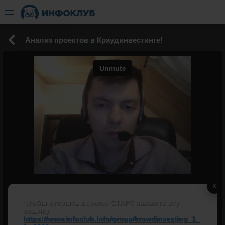
Анализ проектов в Краудинвестинге!
X
Чтобы открыть версию СТАРТ нажмите эту
ссылку
https://www.infoclub.info/group/krowdinvesting_1_