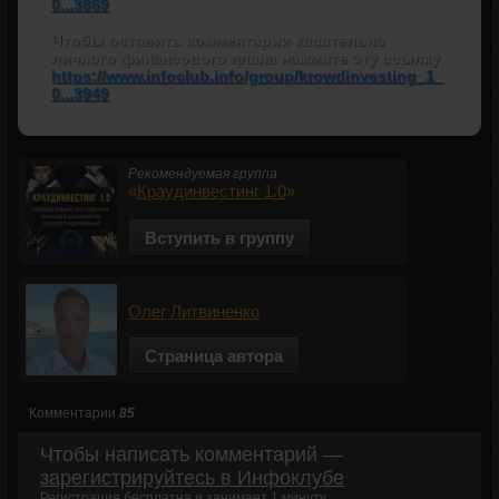
0...3869
Чтобы оставить комментарии касательно
личного финансового плана нажмите эту ссылку
https://www.infoclub.info/group/krowdinvesting_1_
0...3949
Рекомендуемая группа
«
Краудинвестинг 1.0
»
Вступить в группу
Олег Литвиненко
Страница автора
Комментарии
85
Чтобы написать комментарий —
зарегистрируйтесь в Инфоклубе
Регистрация бесплатна и занимает 1 минуту