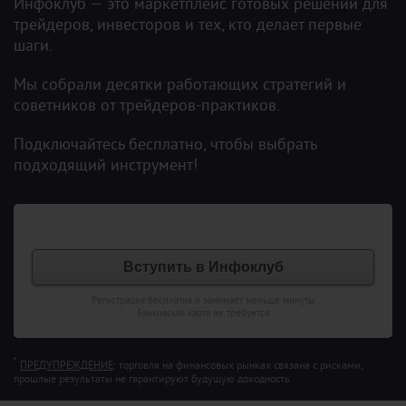
Инфоклуб — это маркетплейс готовых решений для
трейдеров, инвесторов и тех, кто делает первые
шаги.
Мы собрали десятки работающих стратегий и
советников от трейдеров-практиков.
Подключайтесь бесплатно, чтобы выбрать
подходящий инструмент!
Вступить в Инфоклуб
Регистрация бесплатна и занимает меньше минуты
Банковская карта не требуется
*
ПРЕДУПРЕЖДЕНИЕ
: торговля на финансовых рынках связана с рисками;
прошлые результаты не гарантируют будущую доходность