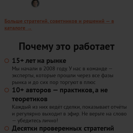
Владимир Чамин
Робот для циклического трейдинга:
за пару минут находит прибыльные
Больше стратегий, советников и решений — в
рыночные циклы на валютах, акциях
и фьючерсах. Можно запустить авто-
каталоге →
торговлю или торговать вручную по
найденным паттернам.
Почему это работает
15+ лет на рынке
Мы начали в 2008 году. У нас в команде —
эксперты, которые прошли через все фазы
рынка и до сих пор торгуют в плюс
10+ авторов — практиков, а не
теоретиков
Каждый из них ведёт сделки, показывает отчёты
и регулярно выходит в эфир. Не верьте на слово
— убедитесь лично!
Десятки проверенных стратегий