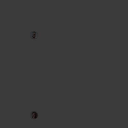
приходят в Telegram.
PriceRanger
Артём Дудкевич
Полностью автоматический советник
Forex: анализирует последние 3–8
недель, даёт прогноз с точностью ≈
75 %, сам рассчитывает объём, стоп-
лосс и тейк-профит и присылает
сигнал в Telegram за 30–60 минут до
входа.
LevelHunter
Любовь Зуева
Индикатор уровней активности: