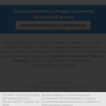
Зарегистрируйтесь сегодня и получите
бесплатный доступ
Зарегистрироваться в Инфоклубе
Мы не предоставляем гарантий заработка в какой бы то ни было
форме. Инфоклуб не является брокером, инвестиционным
советником или управляющей компанией. Инфоклуб не занимается
доверительным управлением.
Инфоклуб не привлекает займы у
населения.
Перед началом работы ознакомьтесь с
предупреждением о рисках
.
© 2008−2026
Инфоклуб
Для авторов
Группы
Трансляции
Контакты
ОГРНИП 316183200118945
Договор-оферта
|
Пользовательское
(ИП Шумилова М.В.)
соглашение
|
Предупреждение о рисках
Россия, 426077 Ижевск, а/я
Политика конфиденциальности (обработка
5098
персональных данных)