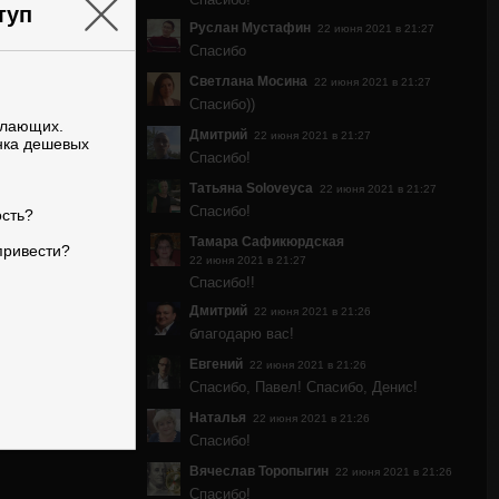
×
туп
Руслан Мустафин
22 июня 2021 в 21:27
Спасибо
Светлана Мосина
22 июня 2021 в 21:27
Спасибо))
елающих.
Дмитрий
22 июня 2021 в 21:27
нка дешевых
Спасибо!
Татьяна Soloveyca
22 июня 2021 в 21:27
Спасибо!
ость?
Тамара Сафикюрдская
привести?
22 июня 2021 в 21:27
Спасибо!!
Дмитрий
22 июня 2021 в 21:26
благодарю вас!
Евгений
22 июня 2021 в 21:26
Спасибо, Павел! Спасибо, Денис!
Наталья
22 июня 2021 в 21:26
Спасибо!
Вячеслав Торопыгин
22 июня 2021 в 21:26
Спасибо!