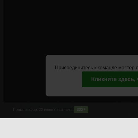
Присоединитесь к команде мастер-г
Кликните здесь,
2227
Прямой эфир:
22 июня
Участников
Срочно! Открытая онлайн-встреча с Павлом Крёзом для всех
В прямом эфире разберем важную новость с американского р
набор фактов, связанных с этой новостью.