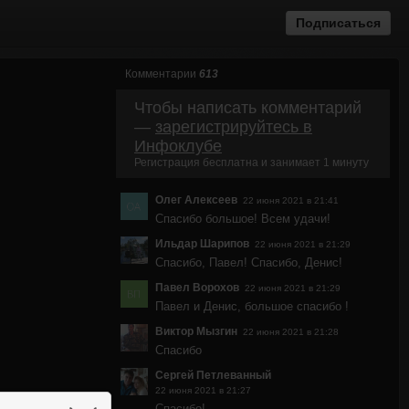
Подписаться
Комментарии
613
Чтобы написать комментарий
—
зарегистрируйтесь в
Инфоклубе
Регистрация бесплатна и занимает 1 минуту
Олег Алексеев
22 июня 2021 в 21:41
Спасибо большое! Всем удачи!
Ильдар Шарипов
22 июня 2021 в 21:29
Спасибо, Павел! Спасибо, Денис!
Павел Ворохов
22 июня 2021 в 21:29
Павел и Денис, большое спасибо !
Виктор Мызгин
22 июня 2021 в 21:28
Cпасибо
Сергей Петлеванный
22 июня 2021 в 21:27
Спасибо!