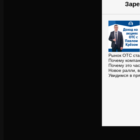
Заре
Рынок OTC ста
Почему компан
Почему это час
Новое ралли, в
Увидимся в пр