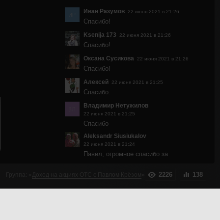
Иван Разумов
22 июня 2021 в 21:26
Спасибо!
Ksenija 173
22 июня 2021 в 21:26
Спасибо!
Оксана Сусикова
22 июня 2021 в 21:26
Спасибо!
Алексей
22 июня 2021 в 21:25
Спасибо.
Владимир Нетужилов
22 июня 2021 в 21:25
Спасибо
Aleksandr Siusiukalov
22 июня 2021 в 21:24
Павел, огромное спасибо за
благоприятную новость, кто понимает
она дорогого стоит. Постараюсь ее
2226
138
Группа:
«
Доход на акциях OTC с Павлом Крёзом
»
использовать на полную.
Татьяна Soloveyca
22 июня 2021 в 21:17
Илларион - только 5 компаний,
Рекомендуемая группа
учитывайте комиссию на покупку !$ и 5-
«
Доход на акциях OTC с Павлом Крёзом
»
6$ за продажу.