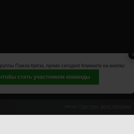
X
руппы Павла Крёза, прямо сегодня! Кликните на кнопку:
 чтобы стать участником команды
Авторы:
Павел Крёз
,
Денис Абросимов
 желающих.
ынка дешевых акций и
Павел Крёз