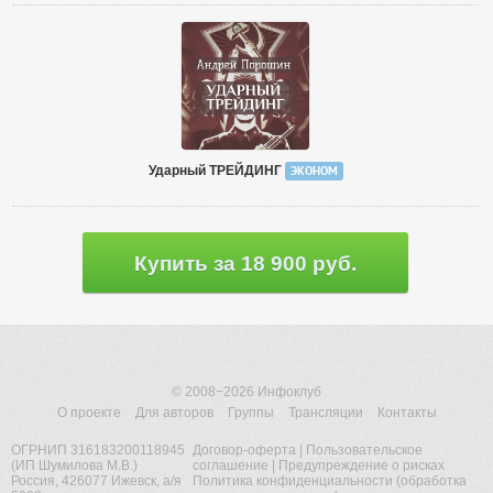
Ударный ТРЕЙДИНГ
ЭКОНОМ
Купить за 18 900 руб.
© 2008−2026
Инфоклуб
О проекте
Для авторов
Группы
Трансляции
Контакты
ОГРНИП 316183200118945
Договор-оферта
|
Пользовательское
(ИП Шумилова М.В.)
соглашение
|
Предупреждение о рисках
Россия, 426077 Ижевск, а/я
Политика конфиденциальности (обработка