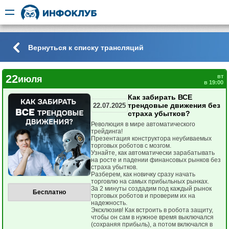
Вернуться к списку трансляций
22
вт
июля
в 19:00
Как забирать ВСЕ
трендовые движения без
22.07.2025
страха убытков?
Революция в мире автоматического
трейдинга!
Презентация конструктора неубиваемых
торговых роботов с мозгом.
Узнайте, как автоматически зарабатывать
на росте и падении финансовых рынков без
страха убытков.
Разберем, как новичку сразу начать
торговлю на самых прибыльных рынках.
За 2 минуты создадим под каждый рынок
Бесплатно
торговых роботов и проверим их на
надежность.
Эксклюзив! Как встроить в робота защиту,
чтобы он сам в нужное время выключался
(сохраняя прибыль), а потом включался в