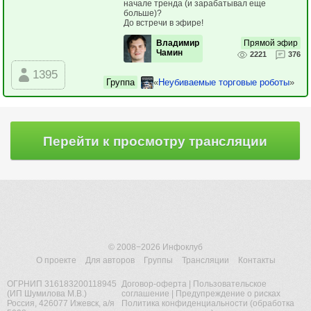
начале тренда (и зарабатывал еще
больше)?
До встречи в эфире!
Владимир
Прямой эфир
Чамин
2221
376
1395
Группа
«
Неубиваемые торговые роботы
»
Перейти к просмотру трансляции
© 2008−2026
Инфоклуб
О проекте
Для авторов
Группы
Трансляции
Контакты
ОГРНИП 316183200118945
Договор-оферта
|
Пользовательское
(ИП Шумилова М.В.)
соглашение
|
Предупреждение о рисках
Россия, 426077 Ижевск, а/я
Политика конфиденциальности (обработка