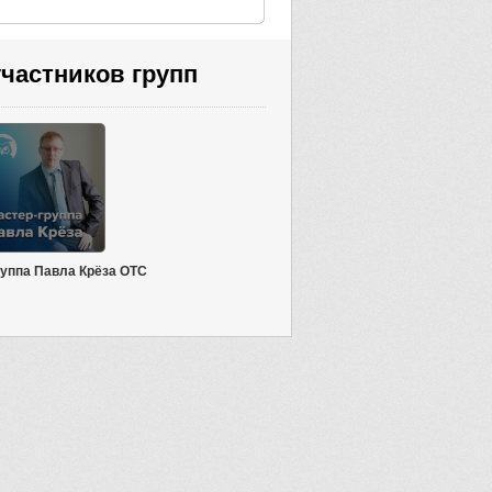
частников групп
уппа Павла Крёза OTC