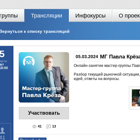
группы
Трансляции
Инфокурсы
О проек
Вернуться к списку трансляций
5
МГ Павла Крёза
05.03.2024
арта
вт
Онлайн-занятие мастер-группы Павл
18:00
Разбор текущей рыночной ситуации,
идей, ответы на вопросы.
Участвовать
41
13
41