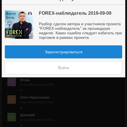
Комментарии
5
FOREX-наблюдатель 2019-09-09
Чтобы написать комментарий —
Разбор сделок автора и участников проекта
зарегистрируйтесь в Инфоклубе
"FOREX-наблюдатель" за прошедшую
неделю. Каких ошибок следует избегать при
Регистрация бесплатна и занимает 1 минуту
торговле в рамках проекта.
Василий Попов
9 сентября 2019 в 11:21
Зарегистрироваться
Буду.
Владислав
9 сентября 2019 в 10:14
Войти
+++
Игорь
9 сентября 2019 в 09:09
+
Олег Николаевич
9 сентября 2019 в 07:08
+
Дмитрий
9 сентября 2019 в 06:41
+