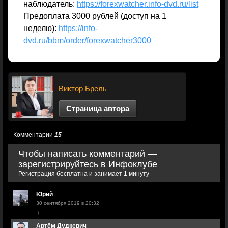
наблюдатель:
https://forexwatcher.info-dvd.ru/list
Предоплата 3000 рублей (доступ на 1
неделю):
https://info-
dvd.ru/bbm/order/forexwatcher3000
Виктор Брель
Страница автора
Комментарии
15
Чтобы написать комментарий —
зарегистрируйтесь в Инфоклубе
Регистрация бесплатна и занимает 1 минуту
Юрий
30 сентября 2019 в 20:32
+
Артём Дудкевич