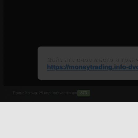
Займите
свое место
в трени
https://moneytrading.info-dvd
873
Прямой эфир:
25 апреля
Участников
Андрей "Мурманск" Чеберяченко пообещал, что это будет лу
Узнайте, как разогнать свой депозит до того уровня, которы
доход с Московской Биржи.
Получите личный опыт Андрея Чеберяченко по разгону депози
Сразу 3 стратегии разгона депозита в одном занятии!
Ждем Вас в прямом эфире!