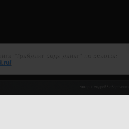
нге "Трейдинг ради денег" по ссылке:
.ru/
Авторы:
Андрей Чеберяченко
чший вебинар в истории Инфо-ДВД!
й уже сможет обеспечить Вам приемлемый
Андр
тов.
Ст