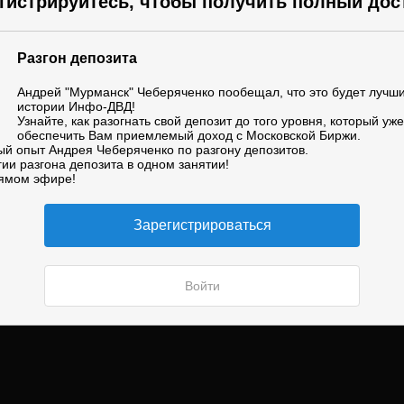
гистрируйтесь, чтобы получить полный дос
Разгон депозита
Андрей "Мурманск" Чеберяченко пообещал, что это будет лучш
истории Инфо-ДВД!
Узнайте, как разогнать свой депозит до того уровня, который уж
обеспечить Вам приемлемый доход с Московской Биржи.
ый опыт Андрея Чеберяченко по разгону депозитов.
гии разгона депозита в одном занятии!
ямом эфире!
Зарегистрироваться
Войти