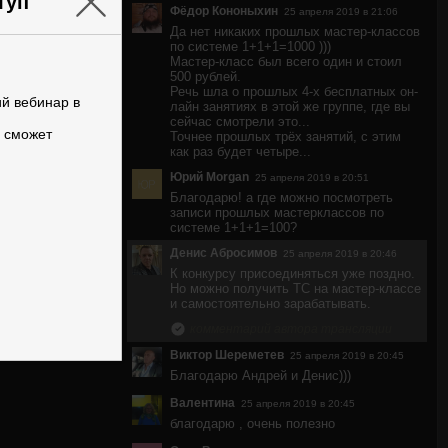
×
туп
Фёдор Кононыхин
25 апреля 2019 в 21:06
Да нет никаких прошлых мастер-классов
по системе 1+1+1=1000 )))
Мастер-класс был всего один и стоил
500 рублей.
Речь шла о прошлых 4-х бесплатных он-
ий вебинар в
лайн занятиях в этой же группе, где вы
сейчас смотрели это...
е сможет
Точнее прошлых трёх занятий, с этим
как раз будет четыре...
Юрий Morgan
25 апреля 2019 в 20:51
Благодарю! а где можно посмотреть
записи прошлых мастерклассов по
системе 1+1+1=100?
Денис Абросимов
25 апреля 2019 в 20:46
К конкурсу присоединяться уже поздно.
Но можно получить ТС на мастер-классе
и самостоятельно зарабатывать.
комментарий автора трансляции
Виктор Шереметев
25 апреля 2019 в 20:45
Благодарю Андрей и Денис)))
Валентина
25 апреля 2019 в 20:45
благодарю , очень полезно