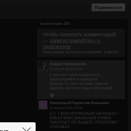
Подписаться
Комментарии
253
Чтобы написать комментарий
—
зарегистрируйтесь в
Инфоклубе
Регистрация бесплатна и занимает 1 минуту
Андрей Чеберяченко
28 апреля 2019 в 07:59
1 млн нет смысла разгонять,
зарабатывайте и выводите
больше 3-х млн не вижу смысла
держать на счете ради спекуляций
комментарий автора трансляции
Уважаемый Подписчик Камынина
27 апреля 2019 в 19:06
А С 1 МЛН НОРМАЛЬНО НАЧИНАТЬ?
КАКАЯ МАКСИМАЛЬНАЯ СУММА
РАБОТАЕТ ПО ВАШЕЙ СТРАТЕГИИ?
СПАСИБО!