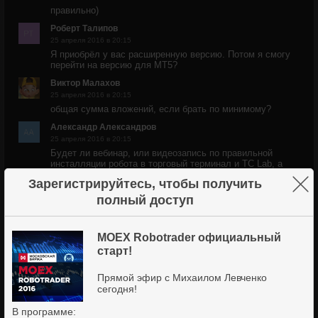
правильно)
Роберт Талипов
25 апреля 2016 в 20:15
Я приобрёл у вас расширенную версию. Потом я смогу
перейти на версию для МТ5?
Виктор Малахов
25 апреля 2016 в 20:15
общая сумма вложений, если брать по минимому?
Александр Александров
25 апреля 2016 в 20:15
Будет ли вебинар, или видеозапись по правильной
инсталляции робота в торговый терминал и TC Lab, а
также его эксплуатации?
×
Зарегистрируйтесь, чтобы получить
Александр Малышев
полный доступ
25 апреля 2016 в 20:14
В финаме есть ТСЛАБ? А ТРАНЗАК НУЖНО
УСТАНАВЛИВАТЬ?
MOEX Robotrader официальный
Андрей Латыш
старт!
25 апреля 2016 в 20:14
В глаза никогда не видел TSLasb. Большая проблема в
Прямой эфир с Михаилом Левченко
нём разобраться???
сегодня!
Владимир Гутторов
В программе:
25 апреля 2016 в 20:13