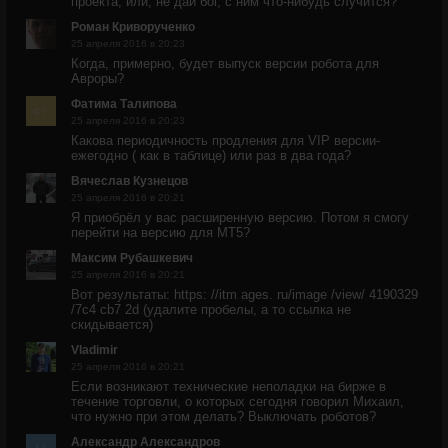
проекта, или, не дай бог, с ним что-нибудь случится?
Роман Криворученко
25 апреля 2016 в 20:23
Когда, примерно, будет выпуск версии робота для
Авроры?
Фатима Талипова
25 апреля 2016 в 20:23
Какова периодичность продления для VIP версии-
ежегодно ( как в таблице) или раз в два года?
Вячеслав Кузнецов
25 апреля 2016 в 20:21
Я приобрёл у вас расширенную версию. Потом я смогу
перейти на версию для МТ5?
Максим Рубашкевич
25 апреля 2016 в 20:21
Вот результаты: https: //itm ages. ru/image /view/ 4190329
/7c4 cb7 2d (удалите пробелы, а то ссылка не
скидывается)
Vladimir
25 апреля 2016 в 20:21
Если возникают технические неполадки на бирже в
течение торговли, о которых сегодня говорил Михаил,
что нужно при этом делать? Выключать роботов?
Александр Александров