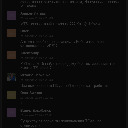
существенно уменьшают оптимизм, Навеянный словами
М. Зуева. )
Андрей Латыш
25 апреля 2016 в 20:43
MT5 - бесплатный терминал??? Как QUIK&&&
Олег
25 апреля 2016 в 20:43
А можно вообще не выключать Робота (если он
установлен на VPS)?
Александр
25 апреля 2016 в 20:43
Робот на МТ5 пойдет в продажу без тестирования, как
было с TSLabom?
Михаил Левченко
25 апреля 2016 в 20:43
При выключенном ПК да робот перестает работать.
Олег Аликов
25 апреля 2016 в 20:42
+
Вадим Барабанов
25 апреля 2016 в 20:41
Существуют варианты подключения ТСлаб по
стоимости?