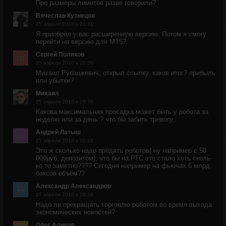
Про размеры лимитов разве говорили?
Вячеслав Кузнецов
25 апреля 2016 в 20:31
Я приобрёл у вас расширенную версию. Потом я смогу
перейти на версию для МТ5?
Сергей Поляков
25 апреля 2016 в 20:30
Михаил Рубашкевич, открыл ссылку. каков итог? прибыль
или убытки?
Михаил
25 апреля 2016 в 20:30
Какова максимальная просадка может быть у робота за
неделю или за день ? что бы забить тревогу..
Андрей Латыш
25 апреля 2016 в 20:29
Это ж сколько надо продать роботов( ну например с 50
000руб. депозитом), что бы на РТС это стало хоть сколь-
ко то заметно???? Сегодня например на фьючах 6 млрд.
баксов объём??
Александр Александров
25 апреля 2016 в 20:29
Надо ли прекращать торговлю роботом во время выхода
экономических новостей?
Олег Аликов