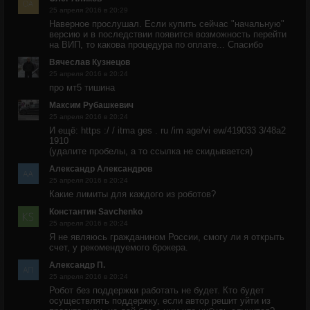
25 апреля 2016 в 20:29
Наверное прослушал. Если купить сейчас "начальную"
версию и в последствии появится возможность перейти
на ВИП, то какова процедура по оплате... Спасибо
Вячеслав Кузнецов
25 апреля 2016 в 20:24
про мт5 тишина
Максим Рубашкевич
25 апреля 2016 в 20:24
И ещё: https :/ / itma ges . ru /im age/vi ew/419033 3/48a2
1910
(удалите пробелы, а то ссылка не скидывается)
Александр Александров
25 апреля 2016 в 20:24
Какие лимиты для каждого из роботов?
Константин Savchenko
25 апреля 2016 в 20:24
Я не являюсь гражданином России, смогу ли я открыть
счет, у рекомендуемого брокера.
Александр П.
25 апреля 2016 в 20:24
Робот без поддержки работать не будет. Кто будет
осуществлять поддержку, если автор решит уйти из