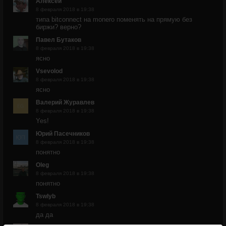
Алексей
8 февраля 2018 в 19:38
типа bitconnect на monero поменять на прямую без
биржи? верно?
Павел Бутаков
8 февраля 2018 в 19:38
ясно
Vsevolod
8 февраля 2018 в 19:38
ясно
Валерий Журавлев
8 февраля 2018 в 19:38
Yes!
Юрий Пасечников
8 февраля 2018 в 19:38
понятно
Oleg
8 февраля 2018 в 19:38
понятно
Tswlyb
8 февраля 2018 в 19:38
да да