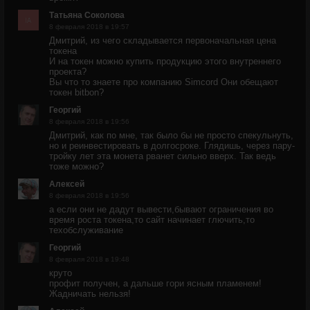
Татьяна Соколова
8 февраля 2018 в 19:57
Дмитрий, из чего складывается первоначальная цена
токена
И на токен можно купить продукцию этого внутреннего
проекта?
Вы что то знаете про компанию Simcord Они обещают
токен bitbon?
Георгий
8 февраля 2018 в 19:56
Дмитрий, как по мне, так было бы не просто спекульнуть,
но и реинвестировать в долгосроке. Глядишь, через пару-
тройку лет эта монета рванет сильно вверх. Так ведь
тоже можно?
Алексей
8 февраля 2018 в 19:56
а если они не дадут вывести,бывают ограничения во
время роста токена,то сайт начинает глючить,то
техобслуживание
Георгий
8 февраля 2018 в 19:48
круто
профит получен, а дальше гори ясным пламенем!
Жадничать нельзя!