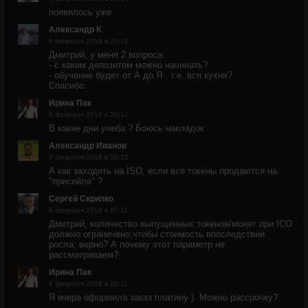
появилось уже
Александр К
8 февраля 2018 в 20:12
Дмитрий, у меня 2 вопроса:
- с каким депозитом можно начинать?
- обучение будет от А до Я , т.е. вся кухня?
Спасибо.
Ирина Пак
8 февраля 2018 в 20:12
В какие дни учеба ? Боюсь накладок
Александр Иванов
8 февраля 2018 в 20:12
А как заходить на ISO, если все токены продаются на
"присейле" ?
Сергей Скрипко
8 февраля 2018 в 20:11
Дмитрий, количество выпущенных токенов/монет при ICO
должно ограничено,чтобы стоимость впоследствии
росла, верно? А почему этот параметр не
рассматриваем?
Ирина Пак
8 февраля 2018 в 20:11
Я вчера оформила заказ платину ). Можно рассрочку?