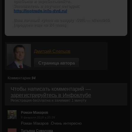
прибыли и зарабатывайте.
Запишитесь в коучинг сегодня:
http://icotrade.info-dvd.ru/
Ваш личный купон на скидку -50% — client945
(продлен еще на 24 часа)
Дмитрий Слепцов
Страница автора
Комментарии
94
Чтобы написать комментарий —
зарегистрируйтесь в Инфоклубе
Регистрация бесплатна и занимает 1 минуту
Роман Макаров
8 февраля 2018 в 20:28
Роман Макаров .Очень интересно
Татьяна Соколова