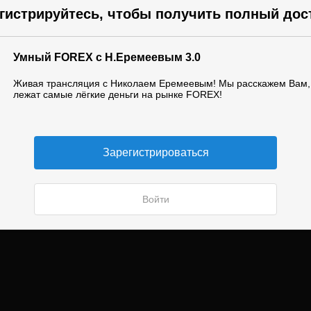
гистрируйтесь, чтобы получить полный дос
Умный FOREX с Н.Еремеевым 3.0
Живая трансляция с Николаем Еремеевым! Мы расскажем Вам, 
лежат самые лёгкие деньги на рынке FOREX!
Зарегистрироваться
Войти