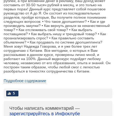
рублей, а при вложении денег в рекламу, Ваш доход может
составить от 30-50 тысяч рублей в месяц, и это только на
первых порах! Данный курс представляет собой пошаговое
руководство от А до Я. Он состоит из последовательных
разделов, пройдя которые, Вы получите полное понимание
следующих вопросов: • Что такое дропшиппинг? • Как и где
производить закупки? • Как вернуть деньги за некачественный
товар? • Как отслеживать свой товар? • Как выбрать
поставщиков? • Как выбрать нишу и трендовый товар? • Как
проанализировать спрос? • Как правильно составить
объявление? • Как продавать по системе дропшиппинга?
Меня зовут Надежда Говорова, и я уже более трех лет
сотрудничаю с Китаем. Все методики, о которых я Вам
рассказываю в данном курсе, проверены лично мной, и
работают на 100%. Данный видеокурс подойдет любому
человеку, независимо от его образования, опыта и знаний. Он
построен таким образом, чтобы любой смог с легкостью
разобраться в тонкостях сотрудничества с Китаем.
Подробное содержание
5
Чтобы написать комментарий —
зарегистрируйтесь в Инфоклубе