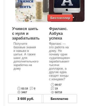
Бестселлер
Учимся шить
Фриланс.
с нуля и
Азбука
зарабатывать
успеха
Получите
Фриланс —
базовые знания
это работа на
и навыки в
дому. Но
шитье. А также
почему одни
шанс для
«удаленщики»
дополнительного
зарабатывают
заработка на
тысячи
дому
долларов, а
другие едва
сводят концы
с концами?
00:57
02:18
0
19
3467
50718
3 600
руб.
Бесплатно