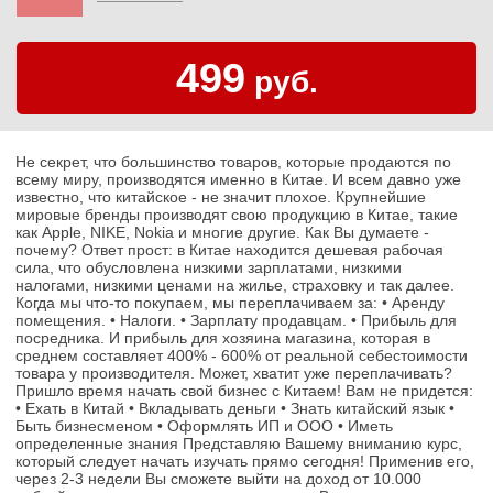
499
руб.
Не секрет, что большинство товаров, которые продаются по
всему миру, производятся именно в Китае. И всем давно уже
известно, что китайское - не значит плохое. Крупнейшие
мировые бренды производят свою продукцию в Китае, такие
как Apple, NIKE, Nokia и многие другие. Как Вы думаете -
почему? Ответ прост: в Китае находится дешевая рабочая
сила, что обусловлена низкими зарплатами, низкими
налогами, низкими ценами на жилье, страховку и так далее.
Когда мы что-то покупаем, мы переплачиваем за: • Аренду
помещения. • Налоги. • Зарплату продавцам. • Прибыль для
посредника. И прибыль для хозяина магазина, которая в
среднем составляет 400% - 600% от реальной себестоимости
товара у производителя. Может, хватит уже переплачивать?
Пришло время начать свой бизнес с Китаем! Вам не придется:
• Ехать в Китай • Вкладывать деньги • Знать китайский язык •
Быть бизнесменом • Оформлять ИП и ООО • Иметь
определенные знания Представляю Вашему вниманию курс,
который следует начать изучать прямо сегодня! Применив его,
через 2-3 недели Вы сможете выйти на доход от 10.000