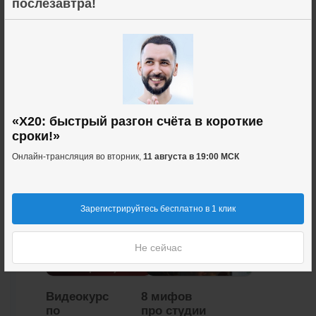
послезавтра!
2
Чтобы написать комментарий —
зарегистрируйтесь в Инфоклубе
Регистрация бесплатна и занимает 1 минуту
«X20: быстрый разгон счёта в короткие
Рекомендуемые курсы
сроки!»
Онлайн-трансляция во вторник,
11 августа в 19:00 МСК
Зарегистрируйтесь бесплатно в 1 клик
Не сейчас
Видеокурс
8 мифов
по
про студии