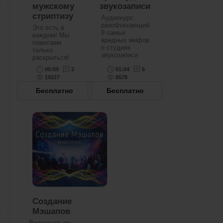
мужскому
звукозаписи
стриптизу
Аудиокурс,
разоблачающий
Это есть в
8 самых
каждом! Мы
вредных мифов
помогаем
о студиях
только
звукозаписи
раскрыться!
00:59
2
01:04
5
19227
8578
Бесплатно
Бесплатно
Создание
Мэшапов
Видеокурс по