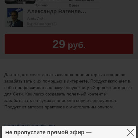
Куплено
2 раза
Александр Вагенлейтер
Алекс Лайт
Курсы автора
(3)
29
руб.
Для тех, кто хочет делать качественное интервью и хорошо
зарабатывать с их помощью в интернете. Продукт включает в
себя профессионально озвученную книгу «Хорошие интервью
для Сети. Как легко создавать полезный контент и
зарабатывать на чужих знаниях» и серию видеоуроков.
Продукт от авторов практиков с многолетним опытом.
Подробное содержание
×
Не пропустите прямой эфир —