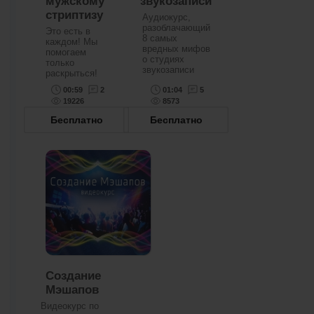
мужскому
звукозаписи
стриптизу
Аудиокурс,
разоблачающий
Это есть в
8 самых
каждом! Мы
вредных мифов
помогаем
о студиях
только
звукозаписи
раскрыться!
00:59
2
01:04
5
19226
8573
Бесплатно
Бесплатно
Создание
Мэшапов
Видеокурс по