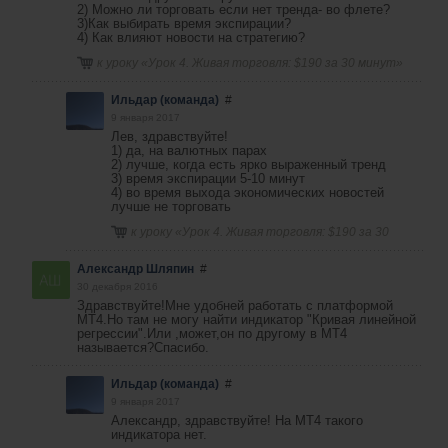
2) Можно ли торговать если нет тренда- во флете?
3)Как выбирать время экспирации?
4) Как влияют новости на стратегию?
к уроку «
Урок 4. Живая торговля: $190 за 30 минут
»
Ильдар (команда)
#
9 января 2017
Лев, здравствуйте!
1) да, на валютных парах
2) лучше, когда есть ярко выраженный тренд
3) время экспирации 5-10 минут
4) во время выхода экономических новостей
лучше не торговать
к уроку «
Урок 4. Живая торговля: $190 за 30
минут
»
Александр Шляпин
#
30 декабря 2016
Здравствуйте!Мне удобней работать с платформой
МТ4.Но там не могу найти индикатор "Кривая линейной
регрессии".Или ,может,он по другому в МТ4
называется?Спасибо.
Ильдар (команда)
#
9 января 2017
Александр, здравствуйте! На МТ4 такого
индикатора нет.