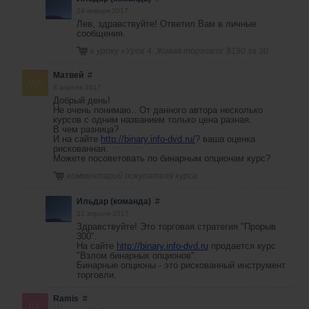
24 января 2017
Лев, здравствуйте! Ответил Вам в личные
сообщения.
к уроку «
Урок 4. Живая торговля: $190 за 30
минут
»
Матвей
#
8 апреля 2017
Добрый день!
Не очень понимаю.. От данного автора несколько
курсов с одним названием только цена разная.
В чем разница?
И на сайте
http://binary.info-dvd.ru/
? ваша оценка
рискованная.
Можете посоветовать по бинарным опционам курс?
комментарий покупателя курса
Ильдар (команда)
#
21 апреля 2017
Здравствуйте! Это торговая стратегия "Прорыв
300".
На сайте
http://binary.info-dvd.ru
продается курс
"Взлом бинарных опционов".
Бинарные опционы - это рискованный инструмент
торговли.
Ramis
#