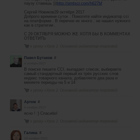
паузу ставишь )))
http://prntscr.com/h627bf
Сергей Новиков29 октября 2017
Доброго времени суток . Помогите найти индикатор cci
на платформе . В перечне их много , не нашел нужного
как в стратегии .
С 29 ОКТЯБРЯ МОЖНО ЖЕ ХОТЯ БЫ В КОММЕНТАХ
ОТВЕТИТЬ
к уроку «
Урок 2. Основной индикатор торговой
стратегии
»
Павел Бутаков
#
4 ноября 2017
В поиске пишете CCI, выпадает список, выбираете
самый стандартный первый из трёх русских слов
индекс товарного канала, добавляете два раза и
меняете периоды на 5 и 14
к уроку «
Урок 2. Основной индикатор торговой
стратегии
»
Артем
#
4 ноября 2017
ясно ! :) Спасибо!
к уроку «
Урок 2. Основной индикатор торговой
стратегии
»
Галина
#
16 ноября 2021