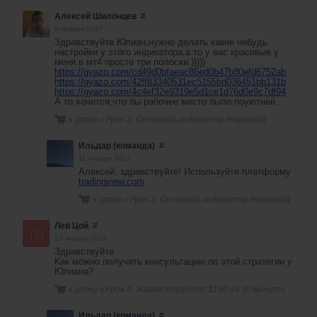
Алексей Шилонцев
#
9 января 2017
Здравствуйте Юлиан,нужно делать какие нибудь
настройки у этого индикатора,а то у вас красивые у
меня в мт4 просто три полоски.)))))
https://gyazo.com/cd49d0bfaeac86ed0b47b80efd6752ab
https://gyazo.com/42ff83340531ec5155bd036451bb131b
https://gyazo.com/4c4ef32e9319e5d1ce1d76d0e9c7df94
А то хочется,что бы рабочее место было поуютней.
к уроку «
Урок 2. Основной индикатор торговой
стратегии
»
Ильдар (команда)
#
11 января 2017
Алексей, здравствуйте! Используйте платформу
tradingview.com
к уроку «
Урок 2. Основной индикатор торговой
стратегии
»
Лев Цой
#
23 января 2017
Здравствуйте.
Как можно получить консультацию по этой стратегии у
Юлиана?
к уроку «
Урок 4. Живая торговля: $190 за 30 минут
»
Ильдар (команда)
#