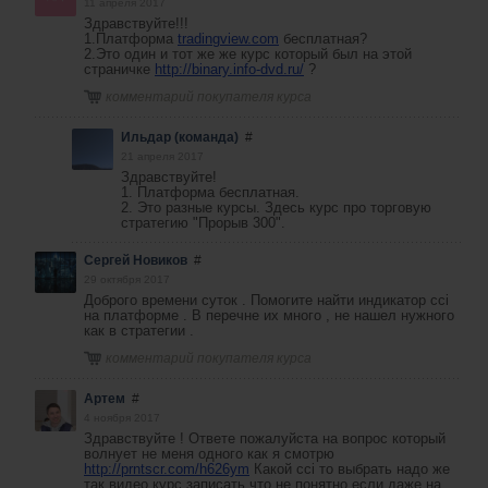
11 апреля 2017
Здравствуйте!!!
1.Платформа
tradingview.com
бесплатная?
2.Это один и тот же же курс который был на этой
страничке
http://binary.info-dvd.ru/
?
комментарий покупателя курса
Ильдар (команда)
#
21 апреля 2017
Здравствуйте!
1. Платформа бесплатная.
2. Это разные курсы. Здесь курс про торговую
стратегию "Прорыв 300".
Сергей Новиков
#
29 октября 2017
Доброго времени суток . Помогите найти индикатор cci
на платформе . В перечне их много , не нашел нужного
как в стратегии .
комментарий покупателя курса
Артем
#
4 ноября 2017
Здравствуйте ! Ответе пожалуйста на вопрос который
волнует не меня одного как я смотрю
http://prntscr.com/h626ym
Какой cci то выбрать надо же
так видео курс записать что не понятно если даже на