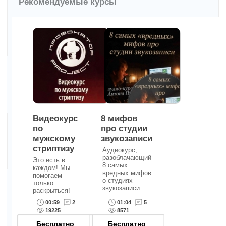
Рекомендуемые курсы
Видеокурс
8 мифов
по
про студии
мужскому
звукозаписи
стриптизу
Аудиокурс,
разоблачающий
Это есть в
8 самых
каждом! Мы
вредных мифов
помогаем
о студиях
только
звукозаписи
раскрыться!
00:59
2
01:04
5
19225
8571
Бесплатно
Бесплатно