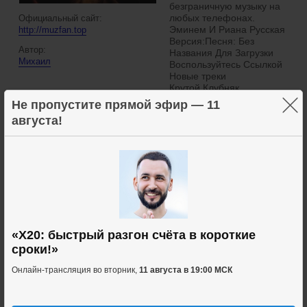
безграничную музыку на
любых телефонах.
Официальный сайт:
Эминем И Риана Русская
http://muzfan.top
Версия:Песня: Без
Автор:
Названия Для Загрузки
Михаил
Воспользуйтесь Ссылкой
Новые треки
Крутой Клубняк
2015)))))))) - Крутяк
×
Не пропустите прямой эфир — 11
3:54
августа!
Русский Реп
(Зеленоградский А.о.
Идея Kiss 20-Рай Спс За
Идею) - Без Названия
Русский Реп
(Зеленоградский А.о.
Идея Kiss 20-Рай Спс За
Идею) - Без Названия
4:23
Unknown Artist (Русский
«X20: быстрый разгон счёта в короткие
Рэп) (Vkhp.net) - Трек Для
сроки!»
Любимой Девушки...
Unknown Artist (Русский
Онлайн-трансляция во вторник,
11 августа в 19:00 МСК
Рэп) (Vkhp.net) - Трек Для
Любимой Девушки...
3:16