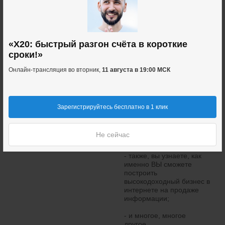
- лучший способ анализа
вашего сайта и
построения слайдов;
- как быстро и
«X20: быстрый разгон счёта в короткие
качественно записать
собственную
сроки!»
презентацию для своего
Онлайн-трансляция во вторник,
11 августа в 19:00 МСК
продающего сайта;
- и самое главное - как
правильно настроить
рекламу на Яндекс-
Зарегистрируйтесь бесплатно в 1 клик
Директе, что бы начать
продавать собственные
информационные
Не сейчас
продукты в интернете;
- также, вы узнаете, как
именно ВЫ сможете
построить
высокодоходный бизнес в
интернете на продаже
информации;
- и многое, многое
другое.