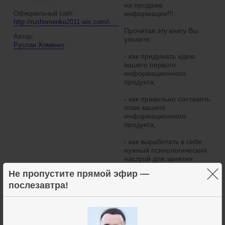
на продаже
Официальный сайт:
информации!!!
http://rushomenko2011.wix.com/infobusiness-ua
Прочитав эту книгу Вы
Автор:
узнаете:
Руслан Хоменко
- как придумать идею
вашего первого
информационного
продукта;
- как правильно составить
план вашего
информационного
продукта;
- как выработать в себе
нужный психологический
настрой для занятия
инфобизнесом;
×
Не пропустите прямой эфир —
- как зарегистрировать
послезавтра!
домен и хостинг для
вашего продающего
сайта;