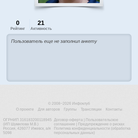
0
21
Рейтинг
Активность
Пользователь еще не заполнил анкету
© 2008−2026
Инфоклуб
О проекте
Для авторов
Группы
Трансляции
Контакты
ОГРНИП 316183200118945
Договор-оферта
|
Пользовательское
(ИП Шумилова М.В.)
соглашение
|
Предупреждение о рисках
Россия, 426077 Ижевск, а/я
Политика конфиденциальности (обработка
5098
персональных данных)