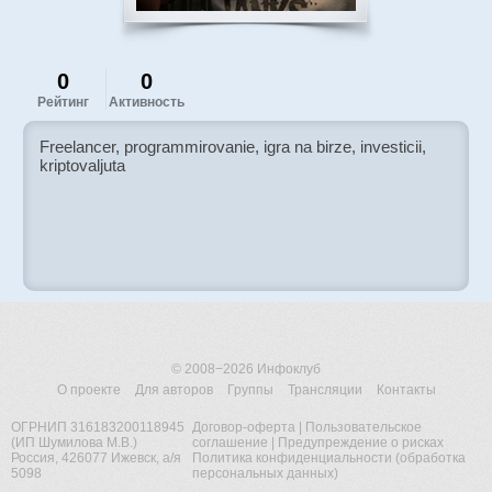
0
0
Рейтинг
Активность
Freelancer, programmirovanie, igra na birze, investicii,
kriptovaljuta
© 2008−2026
Инфоклуб
О проекте
Для авторов
Группы
Трансляции
Контакты
ОГРНИП 316183200118945
Договор-оферта
|
Пользовательское
(ИП Шумилова М.В.)
соглашение
|
Предупреждение о рисках
Россия, 426077 Ижевск, а/я
Политика конфиденциальности (обработка
5098
персональных данных)