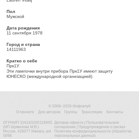
Lauren Vitalij
Пол
Мужской
Дата рождения
11 сентября 1978
Город и страна
14111963
Кратко о себе
Прк1У.
Эти лампочки внутри прибора Прк1У имеют защиту
ЮНЕСКО (международной организацией).
© 2008−2026
Инфоклуб
О проекте
Для авторов
Группы
Трансляции
Контакты
ОГРНИП 316183200118945
Договор-оферта
|
Пользовательское
(ИП Шумилова М.В.)
соглашение
|
Предупреждение о рисках
Россия, 426077 Ижевск, а/я
Политика конфиденциальности (обработка
5098
персональных данных)