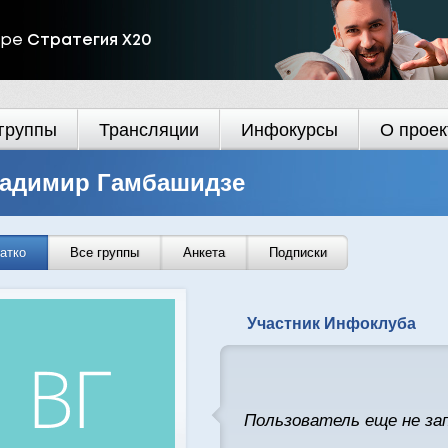
ире
Стратегия Х20
группы
Трансляции
Инфокурсы
О проек
адимир Гамбашидзе
атко
Все группы
Анкета
Подписки
Участник Инфоклуба
Пользователь еще не за