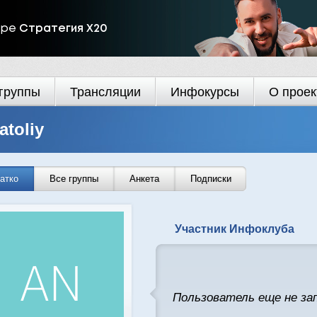
ире
Стратегия Х20
группы
Трансляции
Инфокурсы
О проек
atoliy
атко
Все группы
Анкета
Подписки
Участник Инфоклуба
Пользователь еще не за