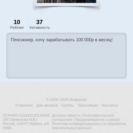
10
37
Рейтинг
Активность
Пенсионер, хочу зарабатывать 100 000р в месяц!
© 2008−2026
Инфоклуб
О проекте
Для авторов
Группы
Трансляции
Контакты
ОГРНИП 316183200118945
Договор-оферта
|
Пользовательское
(ИП Шумилова М.В.)
соглашение
|
Предупреждение о рисках
Россия, 426077 Ижевск, а/я
Политика конфиденциальности (обработка
5098
персональных данных)