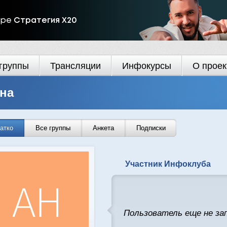
ире
Стратегия Х20
группы
Трансляции
Инфокурсы
О проек
на
атко
Все группы
Анкета
Подписки
Участник Инфоклуба
Пользователь еще не за