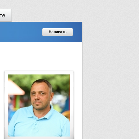
те
Написать
.................
................
................