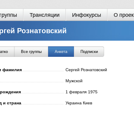
группы
Трансляции
Инфокурсы
О проек
ргей Рознатовский
атко
Все группы
Анкета
Подписки
и фамилия
.............................................................................................
Сергей Рознатовский
............................................................................................................
Мужской
 рождения
..............................................................................................
1 февраля 1975
д и страна
..............................................................................................
Украина Киев