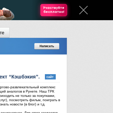
Участвуйте
бесплатно!
те
Написать
ект
“Кэшбэкия”.
сайт
оргово-развлекательный комплекс
щий аналогов в Рунете. Наш ТРК
риходить не только за покупками,
луг), посмотреть фильм, поиграть в
нать новости (в блог) и т.д.
акционерное. Для этого создается