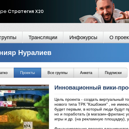
ире
Стратегия Х20
группы
Трансляции
Инфокурсы
О проек
нияр Нуралиев
атко
Проекты
Все группы
Анкета
Подписки
Инновационный вики-про
Цель проекта - создать виртуальный т
нового типа ТРК "Кэшбэкия" , не имею
будет первым, в который люди будут п
но и поработать (в магазин-фриланс ус
игры и др. (на рекламную площадку), уз
Финансирование проекта планируется 