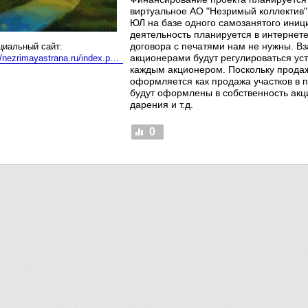
виртуальное АО "Незримый коллектив" 
ЮЛ на базе одного самозанятого иници
деятельность планируется в интернет
договора с печатями нам не нужны. 
иальный сайт:
акционерами будут регулироваться ус
http://nezrimayastrana.ru/index.php?grid=2
каждым акционером. Поскольку продаж
оформляется как продажа участков в п.г
будут оформлены в собственность акц
дарения и т.д.
0