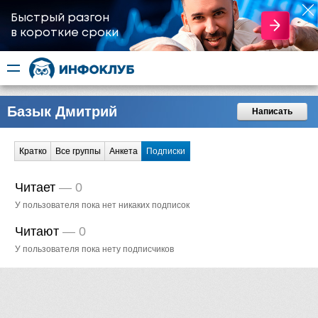
Быстрый разгон
​в короткие сроки
Базык Дмитрий
Написать
Кратко
Все группы
Анкета
Подписки
Читает
—
0
У пользователя пока нет никаких подписок
Читают
—
0
У пользователя пока нету подписчиков