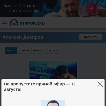
Быстрый разгон
​в короткие сроки
Алексей Днепров
Написать
Кратко
Проекты
Анкета
Подписки
×
Не пропустите прямой эфир — 11
августа!