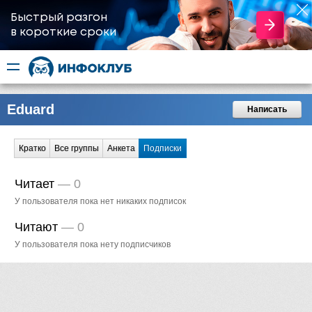
Быстрый разгон
​в короткие сроки
Eduard
Написать
Кратко
Все группы
Анкета
Подписки
Читает
—
0
У пользователя пока нет никаких подписок
Читают
—
0
У пользователя пока нету подписчиков