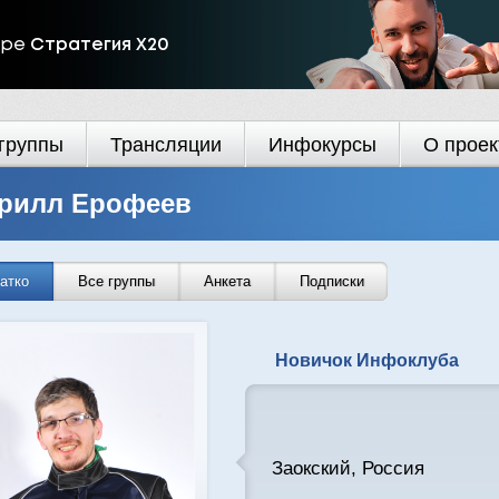
ире
Стратегия Х20
группы
Трансляции
Инфокурсы
О проек
рилл Ерофеев
атко
Все группы
Анкета
Подписки
Новичок Инфоклуба
Заокский, Россия