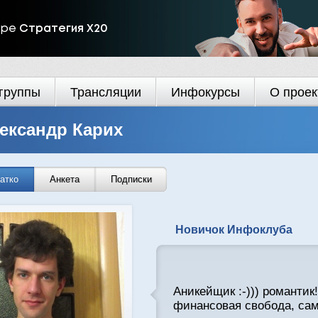
ире
Стратегия Х20
группы
Трансляции
Инфокурсы
О проек
ександр Карих
атко
Анкета
Подписки
Новичок Инфоклуба
Аникейщик :-))) романтик
финансовая свобода, сам