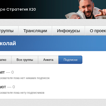
ире
Стратегия Х20
группы
Трансляции
Инфокурсы
О проек
колай
атко
Все группы
Анкета
Подписки
ает
—
0
зователя пока нет никаких подписок
ают
—
0
ьзователя пока нету подписчиков