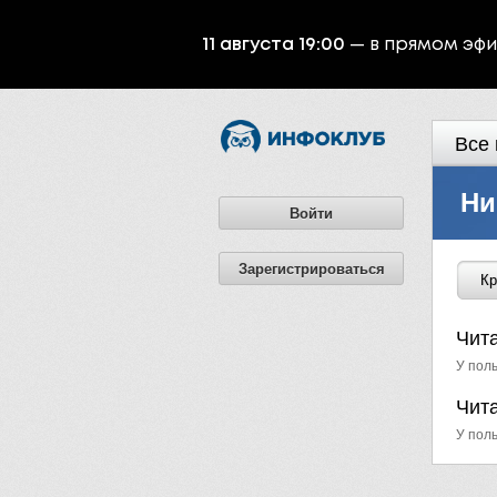
11 августа 19:00
— в прямом эф
Все 
Ни
Войти
Зарегистрироваться
Кр
Чит
У поль
Чит
У пол