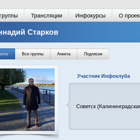
группы
Трансляции
Инфокурсы
О проек
ннадий Старков
атко
Все группы
Анкета
Подписки
Участник Инфоклуба
Советск (Калининградская