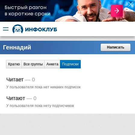
Быстрый разгон
​в короткие сроки
Геннадий
Написать
Кратко
Все группы
Анкета
Подписки
Читает
—
0
У пользователя пока нет никаких подписок
Читают
—
0
У пользователя пока нету подписчиков